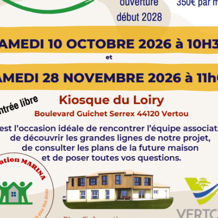
Notre feuille de route
La clé d'un chez soi
À venir
adapté
Réflexions
Conception & réalisation
Brocloud