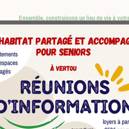
Ensemble, construisons un lieu de vie à votr
Un habitat partagé & accompagné
Nos actions
En savoi
e
commentaire.
Nos actions
En savoir plus