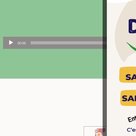
Déc
Lecteur
00:00
audio