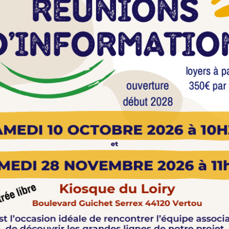
ouvrez notre Podcast !
Spectre in the Leaves, par DonVayei avec 
Nos partenaires