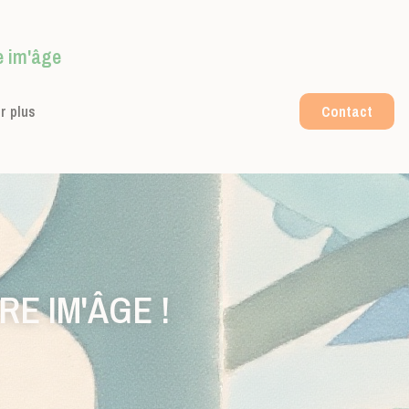
e im'âge
r plus
Contact
E IM'ÂGE !