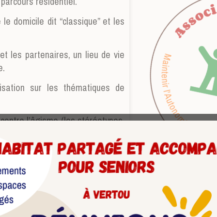
arcours résidentiel.
le domicile dit “classique” et les
t les partenaires, un lieu de vie
e.
isation sur les thématiques de
 contre l’âgisme (les stéréotypes,
er